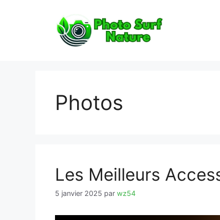
Aller
au
contenu
Photos
Les Meilleurs Acces
5 janvier 2025
par
wz54