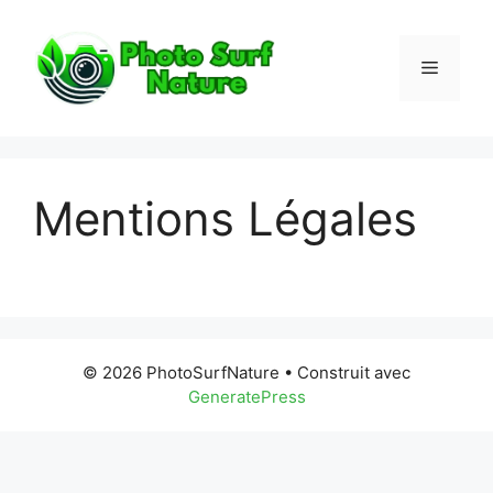
Aller
au
contenu
Menu
Mentions Légales
© 2026 PhotoSurfNature
• Construit avec
GeneratePress